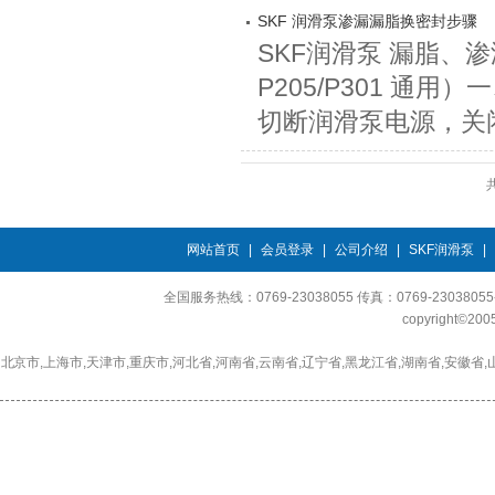
SKF 润滑泵渗漏漏脂换密封步骤
SKF润滑泵 漏脂、
P205/P301 通用
切断润滑泵电源，关闭
共
网站首页
|
会员登录
|
公司介绍
|
SKF润滑泵
|
全国服务热线：0769-23038055 传真：0769-230380
copyright©2
北京市,上海市,天津市,重庆市,河北省,河南省,云南省,辽宁省,黑龙江省,湖南省,安徽省,