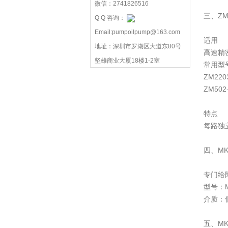
微信：2741826516
三、Z
Q Q 咨询：
Email:pumpoilpump@163.com
适用
地址：深圳市罗湖区大道东80号
高速精
坚雄商业大厦18楼1-2室
常用型
ZM22
ZM50
特点
每路独
四、MK
专门给
型号：M
介质：
五、M