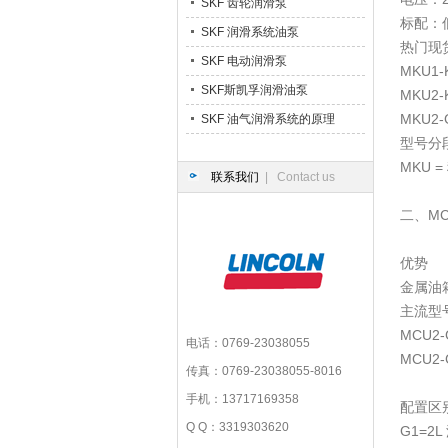
SKF 齿轮润滑泵
标配：
SKF 润滑系统油泵
热门现
SKF 电动润滑泵
MKU1-
SKF斯凯孚润滑油泵
MKU2-
MKU2
SKF 油气润滑系统的原理
型号分
MKU =
联系我们
| Contact us
二、M
优势
金属油箱
主流型
MCU2-
电话：0769-23038055
MCU2
传真：0769-23038055-8016
手机：13717169358
配置区
Q Q：3319303620
G1=2L