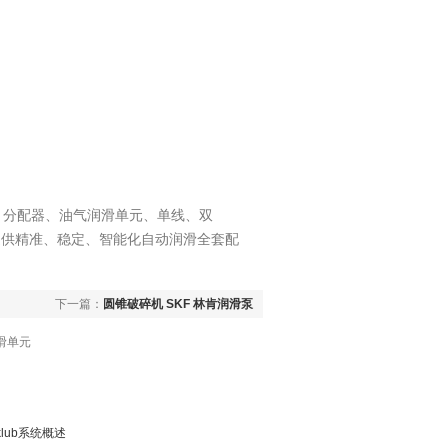
、分配器、油气润滑单元、单线、双
提供精准、稳定、智能化自动润滑全套配
下一篇：
圆锥破碎机 SKF 林肯润滑泵
滑单元
klub系统概述