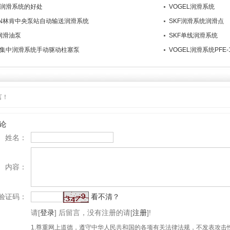
动润滑系统的好处
VOGEL润滑系统
OLN林肯中央泵站自动输送润滑系统
SKF润滑系统润滑点
L润滑油泵
SKF单线润滑系统
线集中润滑系统手动驱动柱塞泵
VOGEL润滑系统PFE-1
言！
论
姓名：
内容：
验证码：
看不清？
请
[
登录
]
后留言，没有注册的请
[
注册
]
!
1.尊重网上道德，遵守中华人民共和国的各项有关法律法规，不发表攻击