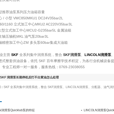
型推荐油泵系列压力油箱容量
/ 小型 VMC850MKU1 DC24V35bar2L
60/1160 立式加工中心MKU2 AC220V35bar3L
 大型立式加工中心MCU2-G235bar5L 金属油箱
轴五轴机MKL 油气泵20bar3L
轴精密加工中心ZM 多头泵60bar集成大油箱
业主营
SKF
全系列集中润滑系统，整合
SKF润滑泵
、
LINCOLN润滑泵
进式整套供油设备，依托 SKF 百年摩擦学技术积淀，为各行业机械设备
专业工程师一对一服务，服务热线：0769-23038055
SKF 润滑泵长期停机后打不出黄油怎么处理
词：
SKF 全系列集中润滑系统，整合 SKF润滑泵、LINCOLN润滑泵、分配器、油气润
LN润滑泵Quicklub泵的特征
LINCOLN润滑泵Quic