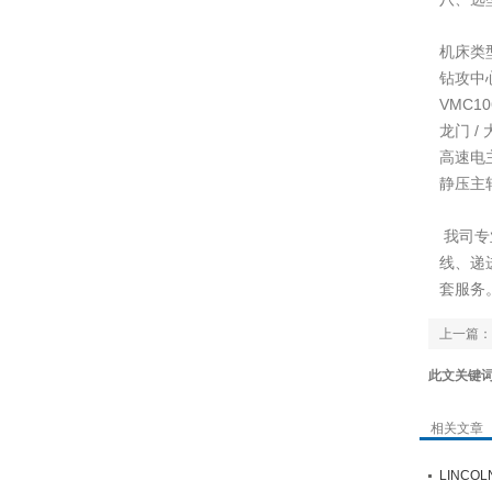
机床类
钻攻中心 
VMC10
龙门 /
高速电主
静压主
我司专
线、递
套服务。
上一篇：
此文关键
相关文章
LINCO