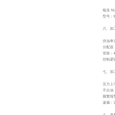
输送 
型号：MK
六、加
供油单元
分配器：
管路：4
控制逻辑
七、加
压力上
不出油
频繁报
渗漏：
八、选