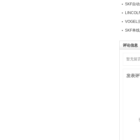
SKF自
LINC
VOGE
SKF单
评论信息
暂无留
发表评