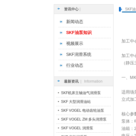
资讯中心
|
SKF
新闻动态
SKF油泵知识
加工中
视频展示
SKF润滑系统
加工中
（静压主
行业动态
一、M
最新资讯
| Information
适用场
SKF机床主轴油气润滑泵
立式加工
SKF 大型润滑油站
SKF VOGEL 电动齿轮油泵
核心参
SKF VOGEL ZM 多头润滑泵
泵体：电
SKF VOGEL 润滑泵
油箱：
电压：2