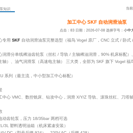
当前
油泵知识
加工中心 SKF 自动润滑油泵
点击：83 日期：2026-07-08
选择字号：
小
中
心专用
SKF
自动润滑油泵完整选型（福鸟 Vogel 原厂，CNC 立式 / 卧式 
心润滑分单线稀油齿轮泵（丝杠 / 导轨 / 主轴稀油润滑，90% 机床标配
轴）、油气润滑泵（高速电主轴） 三大类，全部为 SKF 旗下 Vogel 
KU 系列（最主流，中小型加工中心标配）
景
中心 VMC、数控铣床、钻攻中心，润滑 X/Y/Z 导轨、滚珠丝杠、刀塔轴承
数
动齿轮泵，压力 18/35bar 两档可选
2L/3L 塑料透明油箱（机床紧凑安装）
4V DC（型号后缀 924）、220V AC（后缀 428）