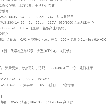
低液位报警、压力监测、手动补油按钮
货型号
KW2-20005+924 ｜2L、35bar、24V，钻攻机通用
KW3-23041+428 ｜3L、35bar、220V，850/1060 立式加工中心
-G1-00-924 ｜18bar 低压款，轻型高速雕铣机
段释义
 稀油齿轮泵；KW2 = 带液位 + 压力开关；200 = 流量 0.2L/min；924=DC
CU 新一代紧凑型单线泵（大型加工中心 / 龙门铣）
、流量更大、散热更好，适配 1160/1580 加工中心、龙门机床
号
G1-11-924：2L、35bar、DC24V
-G2-11-428：5L 大容量、220V，龙门加工中心专用
别
 油箱；G2=5L 油箱；00=18bar；11=35bar 高压款