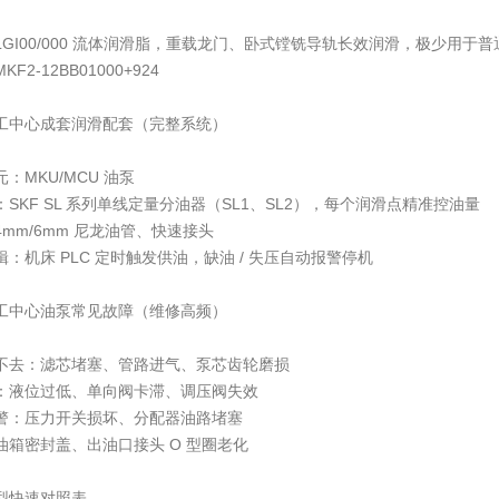
NLGI00/000 流体润滑脂，重载龙门、卧式镗铣导轨长效润滑，极少用于
F2-12BB01000+924
工中心成套润滑配套（完整系统）
：MKU/MCU 油泵
SKF SL 系列单线定量分油器（SL1、SL2），每个润滑点精准控油量
mm/6mm 尼龙油管、快速接头
：机床 PLC 定时触发供油，缺油 / 失压自动报警停机
工中心油泵常见故障（维修高频）
不去：滤芯堵塞、管路进气、泵芯齿轮磨损
：液位过低、单向阀卡滞、调压阀失效
警：压力开关损坏、分配器油路堵塞
油箱密封盖、出油口接头 O 型圈老化
型快速对照表