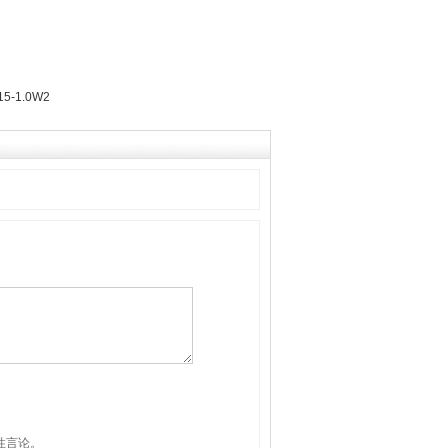
5-1.0W2
性言论。