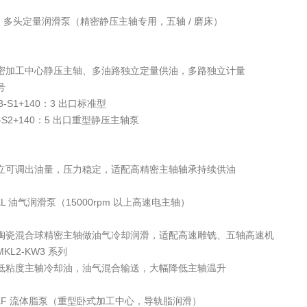
M 多头定量润滑泵（精密静压主轴专用，五轴 / 磨床）
密加工中心静压主轴、多油路独立定量供油，多路独立计量
号
03-S1+140：3 出口标准型
2-S2+140：5 出口重型静压主轴泵
立可调出油量，压力稳定，适配高精密主轴轴承持续供油
L 油气润滑泵（15000rpm 以上高速电主轴）
陶瓷混合球精密主轴做油气冷却润滑，适配高速雕铣、五轴高速机
KL2-KW3 系列
低粘度主轴冷却油，油气混合输送，大幅降低主轴温升
KF 流体脂泵（重型卧式加工中心，导轨脂润滑）