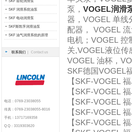
SKF 齿轮润滑泵
泵，
VOGEL润滑
SKF 润滑系统油泵
器，VOGEL 单线
SKF 电动润滑泵
SKF斯凯孚润滑油泵
配器， VOGEL 
SKF 油气润滑系统的原理
电机；VOGEL 控
关,VOGEL液位传
联系我们
| Contact us
VOGEL 油杯，V
SKF德国VOGEL福
【SKF-VOGEL
【SKF-VOGEL
【SKF-VOGEL 
电话：0769-23038055
传真：0769-23038055-8016
【SKF-VOGEL 
手机：13717169358
【SKF-VOGEL 
Q Q：3319303620