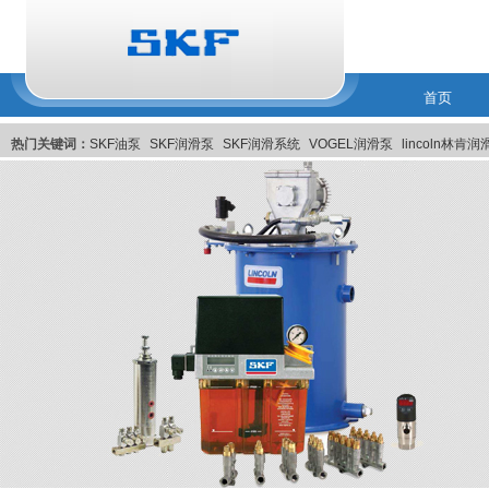
首页
热门关键词：
SKF油泵
SKF润滑泵
SKF润滑系统
VOGEL润滑泵
lincoln林肯
润滑系統
美国Pulsarlube EX自动注油器
比利时MEMOLUB智能润滑系统