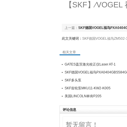
【SKF】∕VOGEL
上一篇：
SKF德国VOGEL福鸟PXA040
此文关键词：
SKF德国VOGEL福鸟ZM502-3
相关文章
GATES盖茨激光校正仪Laser AT-1
SKF德国VOGEL福鸟PXA0404GBS58
SKF多头泵
SKF齿轮泵MKU11-KW2-K005
美国LINCOLN林肯P205
评论信息
暂无留言！