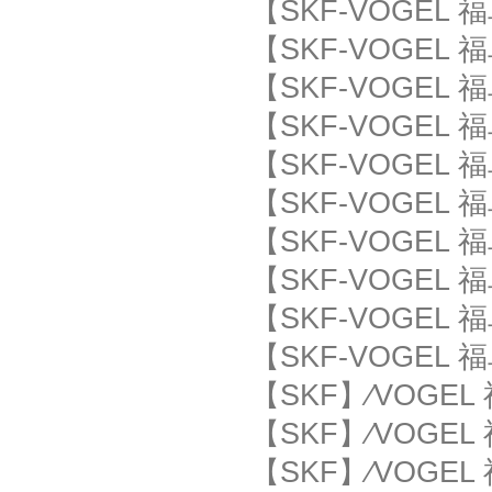
【SKF-VOGEL 
【SKF-VOGEL 福
【SKF-VOGEL 福
【SKF-VOGEL 福
【SKF-VOGEL 福
【SKF-VOGEL 福
【SKF-VOGEL 福
【SKF-VOGEL 福
【SKF-VOGEL 福鸟
【SKF-VOGEL 福鸟
【SKF】∕VOGEL 
【SKF】∕VOGEL 福
【SKF】∕VOGEL 福