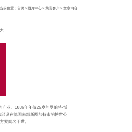
当前位置：
首页
>
图片中心
>
荣誉客户
> 文章内容
！
大
业。1886年年仅25岁的罗伯特·博
总部设在德国南部斯图加特市的博世公
决方案闻名于世。