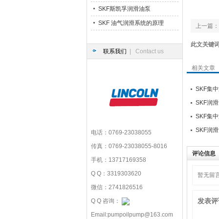
SKF斯凯孚润滑油泵
SKF 油气润滑系统的原理
上一篇：
此文关键
联系我们
| Contact us
相关文章
SKF集
SKF润
SKF集
SKF润
电话：0769-23038055
传真：0769-23038055-8016
评论信息
手机：13717169358
Q Q：3319303620
暂无留
微信：2741826516
发表评
Q Q 咨询：
Email:pumpoilpump@163.com