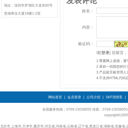
发表评论
地址：深圳市罗湖区大道东80号
姓名：
坚雄商业大厦18楼1-2室
内容：
验证码：
请
[
登录
]
后留言，
1.尊重网上道德，
2.承担一切因您的
3.产品留言板管理
4.不支持HTML代
网站首页
|
会员登录
|
公司介绍
|
SKF润滑泵
|
全国服务热线：0769-23038055 传真：0769-230380
copyright©2
北京市,上海市,天津市,重庆市,河北省,河南省,云南省,辽宁省,黑龙江省,湖南省,安徽省,