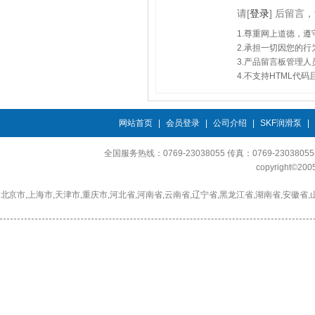
请
[
登录
]
后留言，
1.尊重网上道德，
2.承担一切因您的
3.产品留言板管理
4.不支持HTML代
网站首页
|
会员登录
|
公司介绍
|
SKF润滑泵
|
全国服务热线：0769-23038055 传真：0769-230380
copyright©2
北京市,上海市,天津市,重庆市,河北省,河南省,云南省,辽宁省,黑龙江省,湖南省,安徽省,