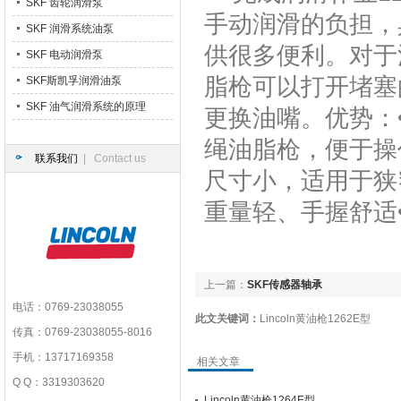
SKF 齿轮润滑泵
手动润滑的负担，
SKF 润滑系统油泵
供很多便利。对于油
SKF 电动润滑泵
脂枪可以打开堵塞
SKF斯凯孚润滑油泵
SKF 油气润滑系统的原理
更换油嘴。优势：
绳油脂枪，便于操
联系我们
| Contact us
尺寸小，适用于狭
重量轻、手握舒适• 注油
上一篇：
SKF传感器轴承
电话：0769-23038055
此文关键词：
Lincoln黄油枪1262E型
传真：0769-23038055-8016
手机：13717169358
相关文章
Q Q：3319303620
Lincoln黄油枪1264E型