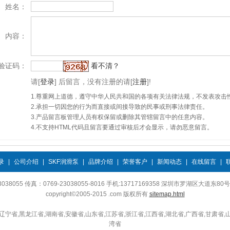
姓名：
内容：
验证码：
看不清？
请
[
登录
]
后留言，没有注册的请
[
注册
]
!
1.尊重网上道德，遵守中华人民共和国的各项有关法律法规，不发表攻击
2.承担一切因您的行为而直接或间接导致的民事或刑事法律责任。
3.产品留言板管理人员有权保留或删除其管辖留言中的任意内容。
4.不支持HTML代码且留言要通过审核后才会显示，请勿恶意留言。
录
|
公司介绍
|
SKF润滑泵
|
品牌介绍
|
荣誉客户
|
新闻动态
|
在线留言
|
38055 传真：0769-23038055-8016 手机:13717169358 深圳市罗湖区大道东
copyright©2005-2015 .com 版权所有
sitemap.html
辽宁省,黑龙江省,湖南省,安徽省,山东省,江苏省,浙江省,江西省,湖北省,广西省,甘肃省,
湾省