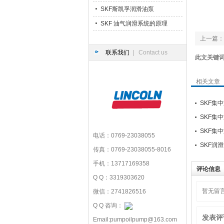
SKF斯凯孚润滑油泵
SKF 油气润滑系统的原理
上一篇：
联系我们
| Contact us
此文关键
相关文章
SKF集
SKF集
SKF集
电话：0769-23038055
SKF润
传真：0769-23038055-8016
手机：13717169358
评论信息
Q Q：3319303620
暂无留
微信：2741826516
Q Q 咨询：
发表评
Email:pumpoilpump@163.com