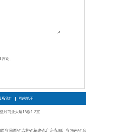
性言论。
联系我们
|
网站地图
80号坚雄商业大厦18楼1-2室
山西省,陕西省,吉林省,福建省,广东省,四川省,海南省,台